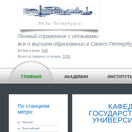
ВУЗы Петербурга
Полный справочник с отзывами:
все о высшем образовании в Санкт-Петербу
ВУЗов в базе:
308
.
Всего оставлено отзывов:
2330
.
ГЛАВНАЯ
АКАДЕМИИ
ИНСТИТУТ
КАФЕД
По станциям
метро:
ГОСУДАРС
УНИВЕРСИ
м. "Автово"
м. "Балтийская"