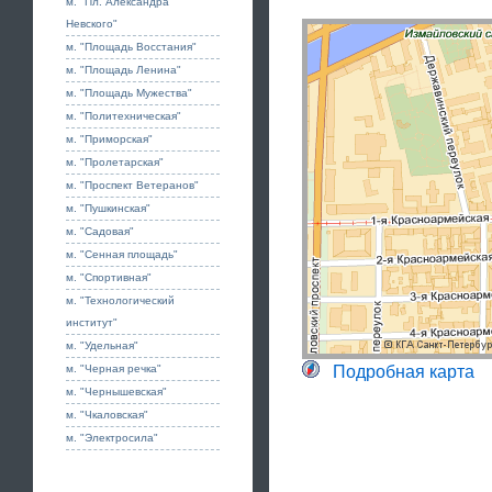
м. "Пл. Александра
Невского"
м. "Площадь Восстания"
м. "Площадь Ленина"
м. "Площадь Мужества"
м. "Политехническая"
м. "Приморская"
м. "Пролетарская"
м. "Проспект Ветеранов"
м. "Пушкинская"
м. "Садовая"
м. "Сенная площадь"
м. "Спортивная"
м. "Технологический
институт"
м. "Удельная"
м. "Черная речка"
Подробная карта
м. "Чернышевская"
м. "Чкаловская"
м. "Электросила"