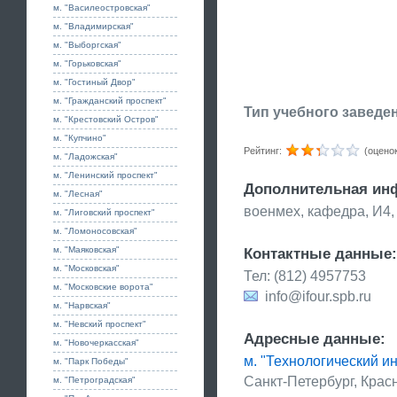
м. "Василеостровская"
м. "Владимирская"
м. "Выборгская"
м. "Горьковская"
м. "Гостиный Двор"
м. "Гражданский проспект"
Тип учебного заведе
м. "Крестовский Остров"
м. "Купчино"
Рейтинг:
(оценок
м. "Ладожская"
м. "Ленинский проспект"
Дополнительная ин
м. "Лесная"
военмех, кафедра, И4,
м. "Лиговский проспект"
м. "Ломоносовская"
м. "Маяковская"
Контактные данные:
м. "Московская"
Тел: (812) 4957753
м. "Московские ворота"
info@ifour.spb.ru
м. "Нарвская"
м. "Невский проспект"
Адресные данные:
м. "Новочеркасская"
м. "Технологический ин
м. "Парк Победы"
Санкт-Петербург, Красн
м. "Петроградская"