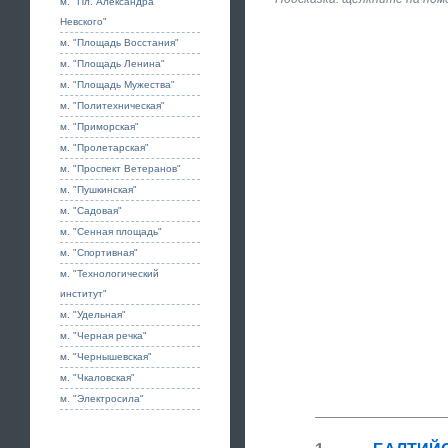
м. "Пл. Александра
Невского"
м. "Площадь Восстания"
м. "Площадь Ленина"
м. "Площадь Мужества"
м. "Политехническая"
м. "Приморская"
м. "Пролетарская"
м. "Проспект Ветеранов"
м. "Пушкинская"
м. "Садовая"
м. "Сенная площадь"
м. "Спортивная"
м. "Технологический
институт"
м. "Удельная"
м. "Черная речка"
м. "Чернышевская"
м. "Чкаловская"
м. "Электросила"