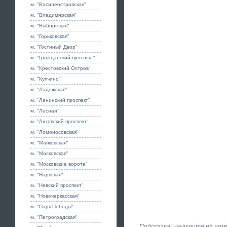
м. "Василеостровская"
м. "Владимирская"
м. "Выборгская"
м. "Горьковская"
м. "Гостиный Двор"
м. "Гражданский проспект"
м. "Крестовский Остров"
м. "Купчино"
м. "Ладожская"
м. "Ленинский проспект"
м. "Лесная"
м. "Лиговский проспект"
м. "Ломоносовская"
м. "Маяковская"
м. "Московская"
м. "Московские ворота"
м. "Нарвская"
м. "Невский проспект"
м. "Новочеркасская"
м. "Парк Победы"
м. "Петроградская"
Подсказка: щелкните на номе