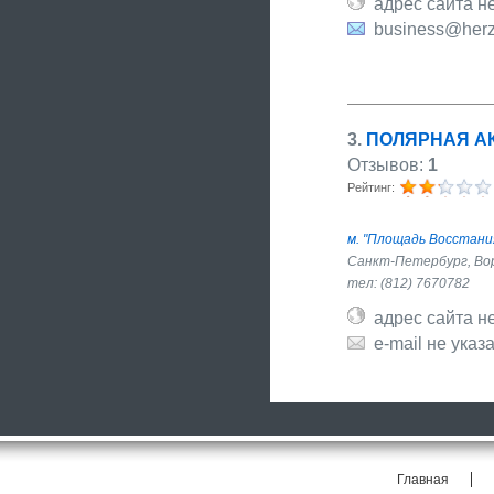
адрес сайта не
business@herz
3
.
ПОЛЯРНАЯ А
Отзывов:
1
Рейтинг:
м. "Площадь Восстани
Санкт-Петербург, Вор
тел: (812) 7670782
адрес сайта не
e-mail не указ
Главная