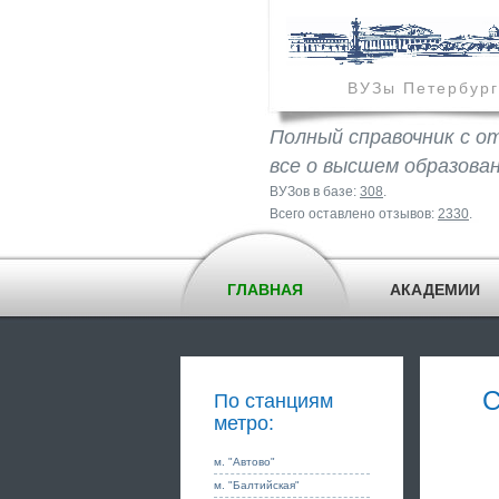
ВУЗы Петербург
Полный справочник с о
все о высшем образова
ВУЗов в базе:
308
.
Всего оставлено отзывов:
2330
.
ГЛАВНАЯ
АКАДЕМИИ
С
По станциям
метро:
м. "Автово"
м. "Балтийская"