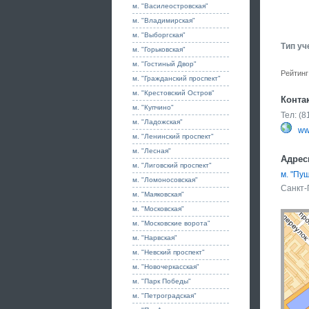
м. "Василеостровская"
м. "Владимирская"
м. "Выборгская"
Тип уч
м. "Горьковская"
м. "Гостиный Двор"
Рейтинг
м. "Гражданский проспект"
м. "Крестовский Остров"
Конта
м. "Купчино"
Тел: (
м. "Ладожская"
ww
м. "Ленинский проспект"
м. "Лесная"
Адрес
м. "Лиговский проспект"
м. "Пу
м. "Ломоносовская"
Санкт-
м. "Маяковская"
м. "Московская"
м. "Московские ворота"
м. "Нарвская"
м. "Невский проспект"
м. "Новочеркасская"
м. "Парк Победы"
м. "Петроградская"