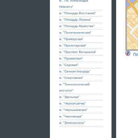
м. "Пл. Александра
Невского"
м. "Площадь Восстания"
м. "Площадь Ленина"
м. "Площадь Мужества"
м. "Политехническая"
м. "Приморская"
м. "Пролетарская"
м. "Проспект Ветеранов"
По
м. "Пушкинская"
м. "Садовая"
м. "Сенная площадь"
м. "Спортивная"
м. "Технологический
институт"
м. "Удельная"
м. "Черная речка"
м. "Чернышевская"
м. "Чкаловская"
м. "Электросила"