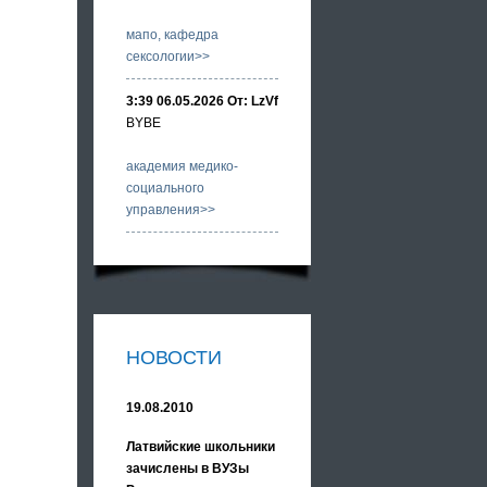
мапо, кафедра
сексологии>>
3:39 06.05.2026 От: LzVf
BYBE
академия медико-
социального
управления>>
НОВОСТИ
19.08.2010
Латвийские школьники
зачислены в ВУЗы