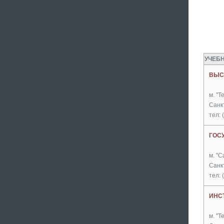
УЧЕБН
ВЫС
м. "Т
Санк
тел: 
ГОС
м. "С
Санк
тел: 
ИНС
м. "Т