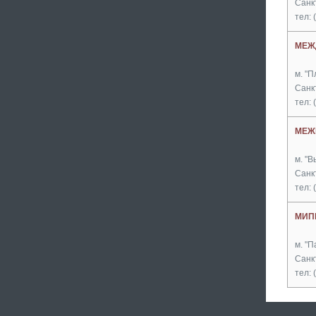
Санк
тел: 
МЕЖ
м. "
Санк
тел: 
МЕЖ
м. "В
Санкт
тел: 
МИП
м. "
Санкт
тел: 