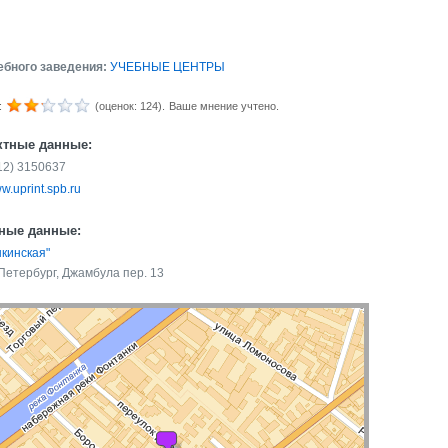
ебного заведения:
УЧЕБНЫЕ ЦЕНТРЫ
:
(оценок: 124).
Ваше мнение учтено.
ктные данные:
812) 3150637
w.uprint.spb.ru
ные данные:
шкинская"
Петербург, Джамбула пер. 13