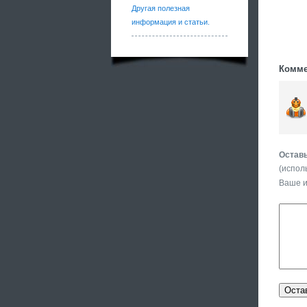
Другая полезная
информация и статьи.
Комме
Оставь
(испол
Ваше 