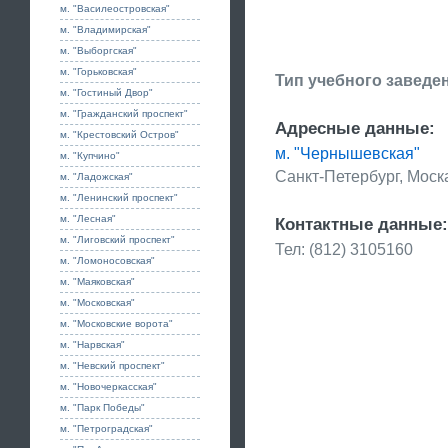
м. "Василеостровская"
м. "Владимирская"
м. "Выборгская"
м. "Горьковская"
Тип учебного заведе
м. "Гостиный Двор"
м. "Гражданский проспект"
Адресные данные:
м. "Крестовский Остров"
м. "Чернышевская"
м. "Купчино"
Санкт-Петербург, Моск
м. "Ладожская"
м. "Ленинский проспект"
м. "Лесная"
Контактные данные:
м. "Лиговский проспект"
Тел: (812) 3105160
м. "Ломоносовская"
м. "Маяковская"
м. "Московская"
м. "Московские ворота"
м. "Нарвская"
м. "Невский проспект"
м. "Новочеркасская"
м. "Парк Победы"
м. "Петроградская"