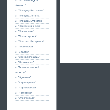
м. "Пл. Александра
Невского"
м. "Площадь Восстания"
м. "Площадь Ленина"
м. "Площадь Мужества"
м. "Политехническая"
м. "Приморская"
м. "Пролетарская"
м. "Проспект Ветеранов"
м. "Пушкинская"
м. "Садовая"
м. "Сенная площадь"
м. "Спортивная"
м. "Технологический
институт"
м. "Удельная"
м. "Черная речка"
м. "Чернышевская"
м. "Чкаловская"
м. "Электросила"